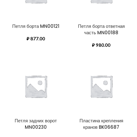
Петля борта MN00121
Петля борта ответная
часть MN00188
₽
877.00
₽
980.00
Петля задних ворот
Пластина крепления
MN00230
кранов BK06687