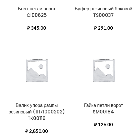
Болт петли ворот
Буфер резиновый боковой
CI00625
TS00037
₽
345.00
₽
291.00
Валик упора рампы
Гайка петли ворот
резиновый (11171000202)
SM00184
TK00116
₽
126.00
₽
2,850.00