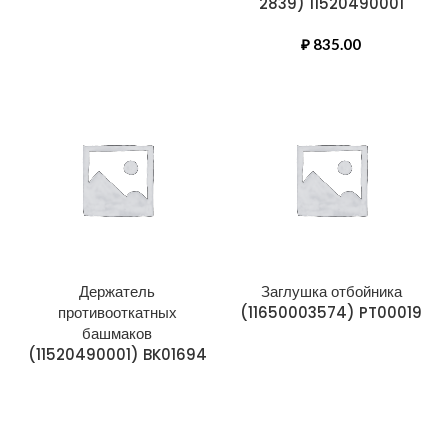
2839) 11520490001
₽
835.00
Держатель
Заглушка отбойника
противооткатных
(11650003574) PT00019
башмаков
(11520490001) BK01694