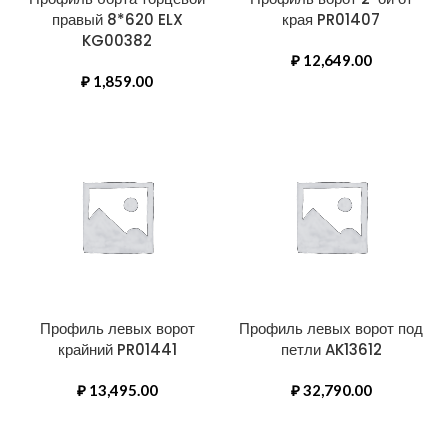
правый 8*620 ELX
края PR01407
KG00382
₽
12,649.00
₽
1,859.00
Профиль левых ворот
Профиль левых ворот под
крайний PR01441
петли AK13612
₽
13,495.00
₽
32,790.00