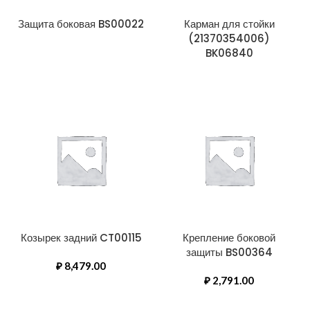
Защита боковая BS00022
Карман для стойки
(21370354006)
BK06840
Козырек задний CT00115
Крепление боковой
защиты BS00364
₽
8,479.00
₽
2,791.00