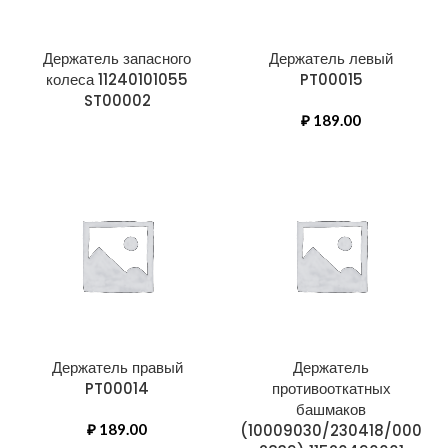
Держатель запасного
Держатель левый
колеса 11240101055
PT00015
ST00002
₽
189.00
Держатель правый
Держатель
PT00014
противооткатных
башмаков
₽
189.00
(10009030/230418/000