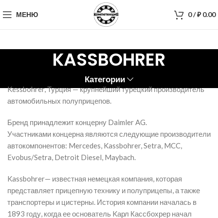
МЕНЮ
0
/
₽
0.00
KASSBOHRER
Категории
Kessbohrer, Турция — крупнейший турецкий производитель
автомобильных полуприцепов.
Бренд принадлежит концерну Daimler AG.
Участниками концерна являются следующие производители
автокомпонентов: Mercedes, Kassbohrer, Setra, MCC,
Evobus/Setra, Detroit Diesel, Maybach.
Kassbohrer— известная немецкая компания, которая
представляет прицепную технику и полуприцепы, а также
транспортеры и цистерны. История компании началась в
1893 году, когда ее основатель Kарл Кассбохрер начал