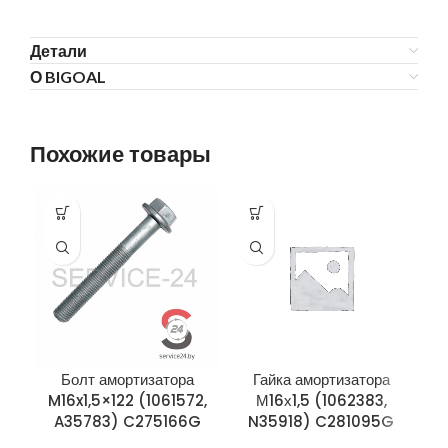
Детали
О BIGOAL
Похожие товары
Болт амортизатора
Гайка амортизатора
M16x1,5×122 (1061572,
М16х1,5 (1062383,
M
A35783) C275166G
N35918) C281095G
(