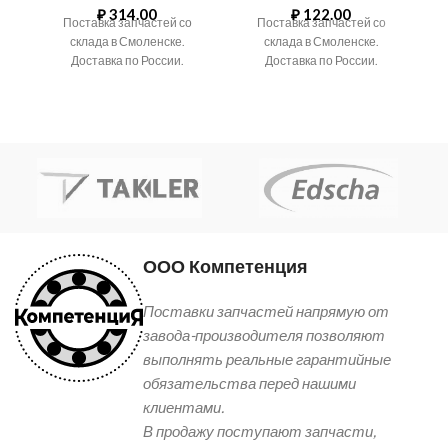
₽
314.00
₽
122.00
Поставка запчастей со
Поставка запчастей со
И
склада в Смоленске.
склада в Смоленске.
Б
Доставка по России.
Доставка по России.
ООО Компетенция
Поставки запчастей напрямую от
завода-производителя позволяют
выполнять реальные гарантийные
обязательства перед нашими
клиентами.
В продажу поступают запчасти,