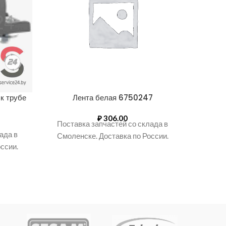
к трубе
Лента белая 6750247
Пласт
₽
306.00
Поставка запчастей со склада в
ада в
Поста
Смоленске. Доставка по России.
ссии.
Смоле