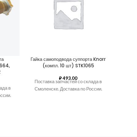
та
Гайка самоподвода суппорта Knorr
Заглу
664,
(компл. 10 шт) STK1065
mm (
2
₽
493.00
Поставка запчастей со склада в
Поста
ада в
Смоленске. Доставка по России.
Смоле
ссии.