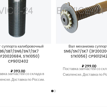
т суппорта калибровочный
Вал механизма суппор
B6/SB7/SN6/SN7/SK7
SN6/SN7/SK7 (3F20020
3F20020684, STK1050)
STK1056) CP901214
CP9012402
₽
299.00
Поставка запчастей со скл
₽
393.00
авка запчастей со склада в
Смоленске. Доставка по Ро
енске. Доставка по России.