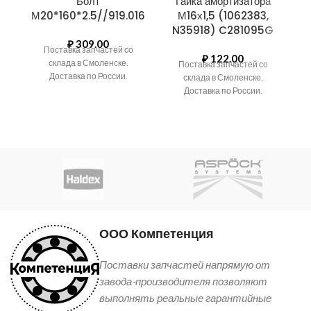
Болт
Гайка амортизатора
М20*160*2.5//919.016
М16х1,5 (1062383,
N35918) C281095G
(
₽
309.00
Поставка запчастей со
₽
122.00
склада в Смоленске.
Поставка запчастей со
И
Доставка по России.
склада в Смоленске.
Б
Доставка по России.
ООО Компетенция
Поставки запчастей напрямую от
завода-производителя позволяют
выполнять реальные гарантийные