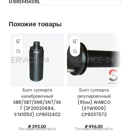
О BREMSKERL
Похожие товары
Болт суппорта
Болт суппорта
калибровочный
регулировочный
SB6/SB7/SN6/SN7/SK
(91мм) WABCO
7 (3F20020684,
(STW1009)
STK1050) CP9012402
CP9037072
₽
393.00
₽
496.00
Поставка запчастей со
Поставка запчастей со