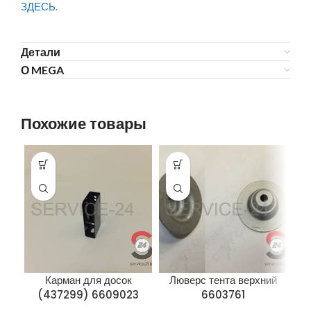
ЗДЕСЬ
.
Детали
О MEGA
Похожие товары
Карман для досок
Люверс тента верхний
П
(437299) 6609023
6603761