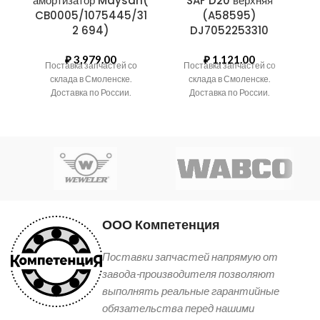
амортизатор Maysan(
SAF D20 верхняя
CB0005/1075445/31
(A58595)
2 694)
DJ7052253310
₽
3,979.00
₽
1,121.00
Поставка запчастей со
Поставка запчастей со
склада в Смоленске.
склада в Смоленске.
Доставка по России.
Доставка по России.
ООО Компетенция
Поставки запчастей напрямую от
завода-производителя позволяют
выполнять реальные гарантийные
обязательства перед нашими