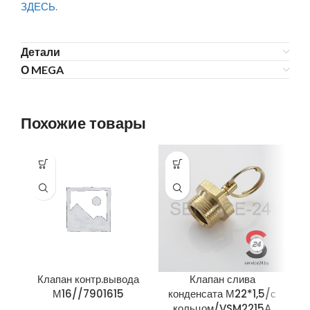
ЗДЕСЬ
.
Детали
О MEGA
Похожие товары
Клапан контр.вывода
Клапан слива
М16//7901615
конденсата М22*1,5/с
кольцом/VSM2215A