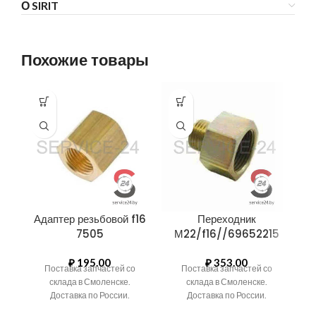
О SIRIT
Похожие товары
Адаптер резьбовой f16
Переходник
7505
М22/f16//69652215
(
₽
195.00
₽
353.00
Поставка запчастей со
Поставка запчастей со
склада в Смоленске.
склада в Смоленске.
Доставка по России.
Доставка по России.