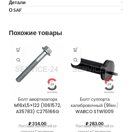
Детали
О SAF
Похожие товары
Болт амортизатора
Болт суппорта
M16x1,5×122 (1061572,
калибровочный (91мм)
A35783) C275166G
WABCO STW1009
₽
314.00
₽
283.00
S
Поставка запчастей со
Поставка запчастей со
склада в Смоленске.
склада в Смоленске.