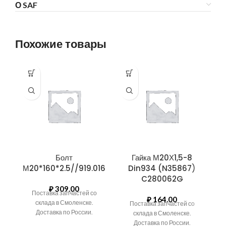
О SAF
Похожие товары
Болт
Гайка М20Х1,5-8
М20*160*2.5//919.016
Din934 (N35867)
C280062G
(
₽
309.00
Поставка запчастей со
И
₽
164.00
склада в Смоленске.
Б
Поставка запчастей со
Доставка по России.
склада в Смоленске.
Доставка по России.