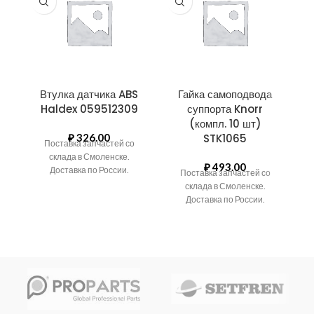
Втулка датчика ABS
Гайка самоподвода
К
Haldex 059512309
суппорта Knorr
(компл. 10 шт)
₽
326.00
STK1065
Поставка запчастей со
склада в Смоленске.
₽
493.00
Доставка по России.
Поставка запчастей со
склада в Смоленске.
Доставка по России.