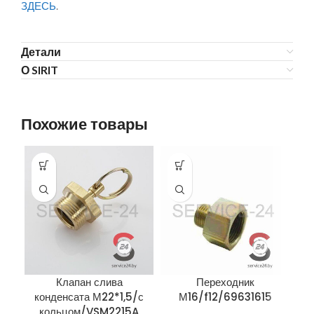
ЗДЕСЬ
.
Детали
О SIRIT
Похожие товары
Клапан слива
Переходник
конденсата М22*1,5/с
М16/f12/69631615
кольцом/VSM2215A