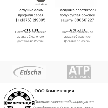
Заглушка алюм.
Заглушка пластиковая
Л
профиля серая
полукруглая боковой
(TK1375) 219305
защиты 380561227
₽
113.00
₽
189.00
Поставка запчастей со
Поставка запчастей со
склада в Смоленске.
склада в Смоленске.
Доставка по России.
Доставка по России.
ООО Компетенция
Поставки запчастей напрямую от
завода-производителя позволяют