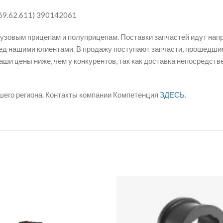
69.62.611) 390142061
рузовым прицепам и полуприцепам. Поставки запчастей идут нап
д нашими клиентами. В продажу поступают запчасти, прошедшие
ши цены ниже, чем у конкурентов, так как доставка непосредст
шего региона. Контакты компании Компетенция
ЗДЕСЬ
.