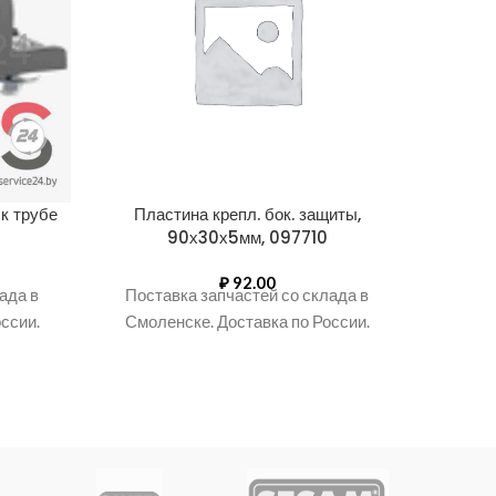
к трубе
Пластина крепл. бок. защиты,
Пласт
90х30х5мм, 097710
(
₽
92.00
ада в
Поставка запчастей со склада в
Поста
ссии.
Смоленске. Доставка по России.
Смоле