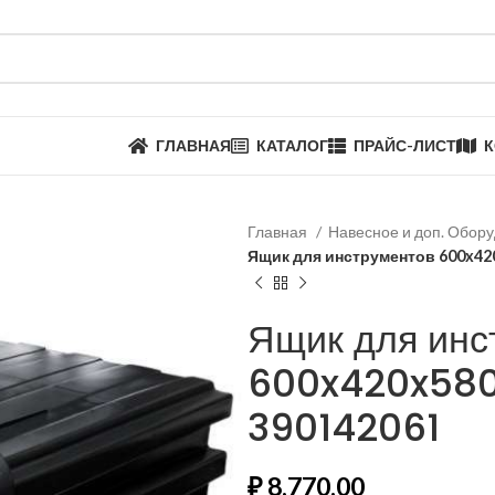
ГЛАВНАЯ
КАТАЛОГ
ПРАЙС-ЛИСТ
К
Главная
Навесное и доп. Обор
Ящик для инструментов 600x420
Ящик для инс
600x420x580 
390142061
₽
8,770.00