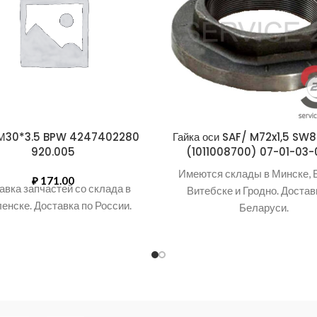
 М30*3.5 BPW 4247402280
Гайка оси SAF/ M72x1,5 SW8
920.005
(1011008700) 07-01-03
Имеются склады в Минске, 
₽
171.00
авка запчастей со склада в
Витебске и Гродно. Достав
енске. Доставка по России.
Беларуси.