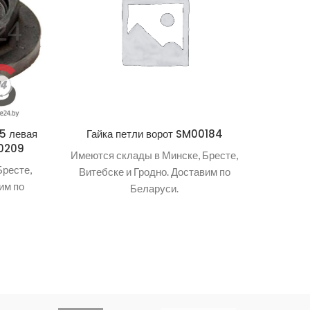
5 левая
Гайка петли ворот SM00184
-0209
лев
Имеются склады в Минске, Бресте,
Бресте,
Имеютс
Витебске и Гродно. Доставим по
им по
Витеб
Беларуси.