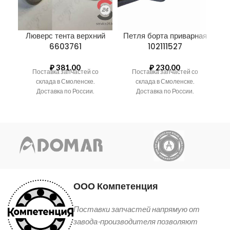
Люверс тента верхний
Петля борта приварная
П
6603761
102111527
₽
381.00
₽
230.00
Поставка запчастей со
Поставка запчастей со
склада в Смоленске.
склада в Смоленске.
Доставка по России.
Доставка по России.
ООО Компетенция
Поставки запчастей напрямую от
завода-производителя позволяют