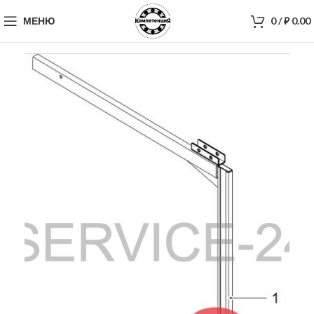
МЕНЮ
0
/
₽
0.00